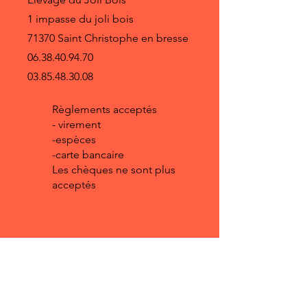
customers that they can buy with
so they can buy with confidence and
policy is a great way to build trust and
confidence.
1 impasse du joli bois
certainty.
reassure your customers that they can
71370 Saint Christophe en bresse
buy from you with confidence.
06.38.40.94.70
03.85.48.30.08
Règlements acceptés
- virement
-espèces
-carte bancaire
Les chèques ne sont plus
acceptés
© 2023 by Besties. Proudly
created with
Wix.com