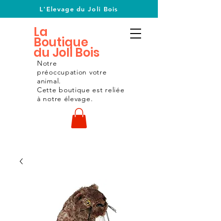
L'Elevage du Joli Bois
La
Boutique
du Joli Bois
Notre
préoccupation
votre
animal.
Cette boutique est reliée
à notre
élevage.