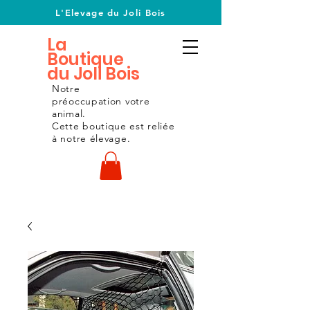
L'Elevage du Joli Bois
La
Boutique
du Joli Bois
Notre
préoccupation
votre
animal.
Cette boutique est reliée
à notre
élevage.