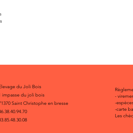
s
s
os
Elevage du Joli Bois
Règleme
1 impasse du joli bois
- vireme
-espèce
71370 Saint Christophe en bresse
-carte b
06.38.40.94.70
Les chèq
03.85.48.30.08