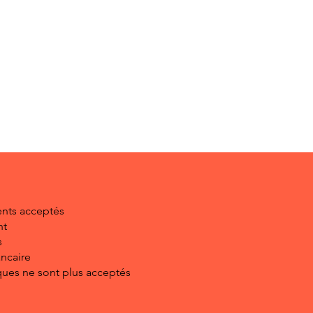
nts acceptés
nt
s
ancaire
ues ne sont plus acceptés