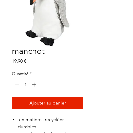
manchot
Prix
19,90 €
Quantité
*
Ajouter au panier
en matières recyclées
durables