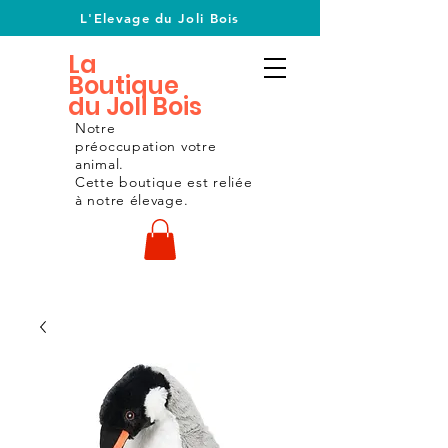
L'Elevage du Joli Bois
La
Boutique
du Joli Bois
Notre
préoccupation
votre
animal.
Cette boutique est reliée
à notre
élevage.